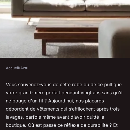
Accueil
›
Actu
ACTU
Mode durable : explorez les
Vous souvenez-vous de cette robe ou de ce pull que
votre grand-mère portait pendant vingt ans sans qu'il
choix éthiques de Noo
ne bouge d'un fil ? Aujourd’hui, nos placards
débordent de vêtements qui s’effilochent après trois
Gordon
•
05/05/2026 12:15
•
12 min de lecture
lavages, parfois même avant d’avoir quitté la
boutique. Où est passé ce réflexe de durabilité ? Et