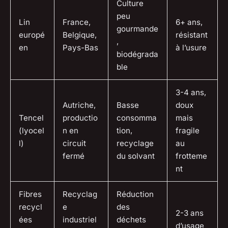
Culture
peu
Lin
France,
6+ ans,
gourmande
europé
Belgique,
résistant
,
en
Pays-Bas
à l’usure
biodégrada
ble
3-4 ans,
Autriche,
Basse
doux
Tencel
productio
consomma
mais
(lyocel
n en
tion,
fragile
l)
circuit
recyclage
au
fermé
du solvant
frotteme
nt
Fibres
Recyclag
Réduction
recycl
e
des
2-3 ans
ées
industriel
déchets
d’usage