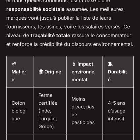
et dans quelles conditions, est la base d’une
responsabilité sociétale
assumée. Les meilleures
marques vont jusqu’à publier la liste de leurs
fournisseurs, les usines, voire les salaires versés. Ce
niveau de
traçabilité totale
rassure le consommateur
et renforce la crédibilité du discours environnemental.
🌱
💧 Impact
🧵
Matièr
🌍 Origine
environne
Durabilit
e
mental
é
Ferme
Moins
Coton
certifiée
4-5 ans
d’eau, pas
biologi
(Inde,
d’usage
de
que
Turquie,
intensif
pesticides
Grèce)