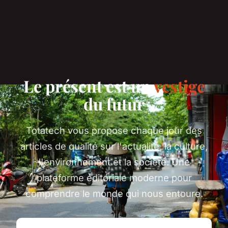
Le présent est un
vestige
du futur
Totatech vous propose chaque jour des
articles de qualité sur l'actualité, la culture,
l'environnement et la société. Une
plateforme éditoriale moderne pour
comprendre le monde qui nous entoure.