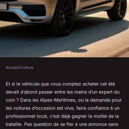
Accueil
›
Culture
CULTURE
Aedca : spécialiste des
Et si le véhicule que vous comptez acheter cet été
devait d’abord passer entre les mains d’un expert du
véhicules d'occasion en Alpes-
coin ? Dans les Alpes-Maritimes, où la demande pour
Maritimes
les voitures d’occasion est vive, faire confiance à un
professionnel local, c’est déjà gagner la moitié de la
Dinaïs
•
11/05/2026 10:11
•
11 min de lecture
bataille. Pas question de se fier à une annonce sans