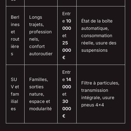
Entr
Berl
Longs
e
10
État de la boîte
ines
trajets,
000
automatique,
et
profession
et
consommation
rout
nels,
25
réelle, usure des
ière
confort
000
suspensions
s
autoroutier
€
Entr
SU
Familles,
e
14
Filtre à particules,
V et
sorties
000
transmission
fam
nature,
et
intégrale, usure
ilial
espace et
30
pneus 4x4
es
modularité
000
€