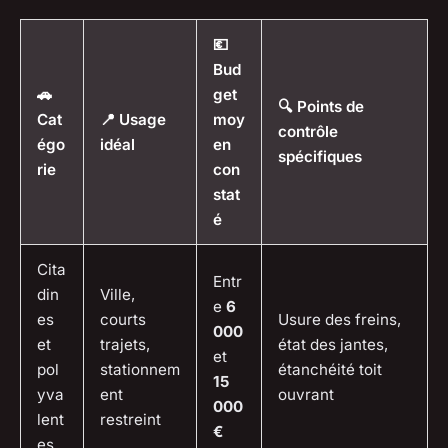
💶
Bud
🚗
get
🔍 Points de
Cat
📍 Usage
moy
contrôle
égo
idéal
en
spécifiques
rie
con
stat
é
Cita
Entr
din
Ville,
e
6
es
courts
Usure des freins,
000
et
trajets,
état des jantes,
et
pol
stationnem
étanchéité toit
15
yva
ent
ouvrant
000
lent
restreint
€
es