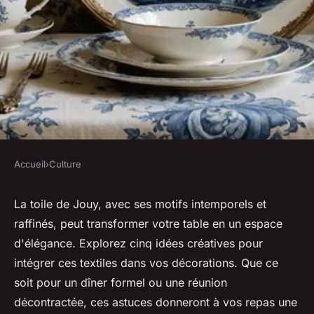
Accueil
›
Culture
CULTURE
Top 5 idées pour sublimer
La toile de Jouy, avec ses motifs intemporels et
raffinés, peut transformer votre table en un espace
votre table avec des toiles de
d'élégance. Explorez cinq idées créatives pour
jouy
intégrer ces textiles dans vos décorations. Que ce
soit pour un dîner formel ou une réunion
Pauline
•
11 octobre 2025
•
5 min de lecture
décontractée, ces astuces donneront à vos repas une