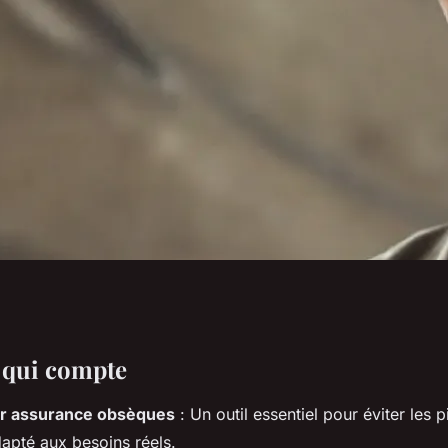
hoisir efficacement
 qui compte
r assurance obsèques
: Un outil essentiel pour éviter les p
sèques
dapté aux besoins réels.