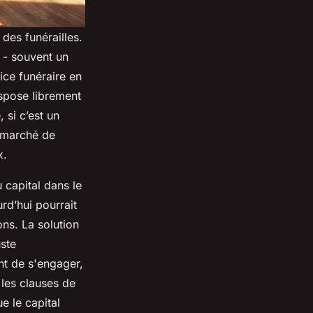
des funérailles.
 - souvent un
ce funéraire en
dispose librement
 si c’est un
n marché de
x.
 capital dans le
rd’hui pourrait
ons. La solution
uste
nt de s'engager,
 les clauses de
ue le capital