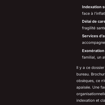
Indexation s
Orion
•
21/05/2026 13:20
•
13 min de lecture
face à l’infla
Délai de ca
fragilité sant
Services d’a
accompagneme
Exonération
familial, un a
Il y a ce dossie
bureau. Brochur
obsèques, ce n’e
apaisée. Une faç
organisationnell
indexation et cl