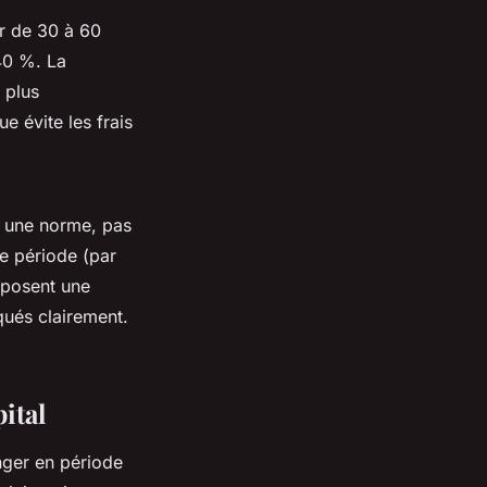
r de 30 à 60
40 %. La
 plus
e évite les frais
t une norme, pas
te période (par
oposent une
qués clairement.
ital
nger en période