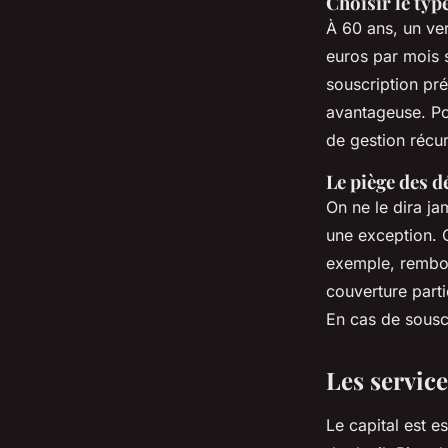
Choisir le typ
À 60 ans, un ve
euros par mois 
souscription pr
avantageuse. Pou
de gestion récur
Le piège des d
On ne le dira ja
une exception. C
exemple, rembou
couverture parti
En cas de souscr
Les service
Le capital est e