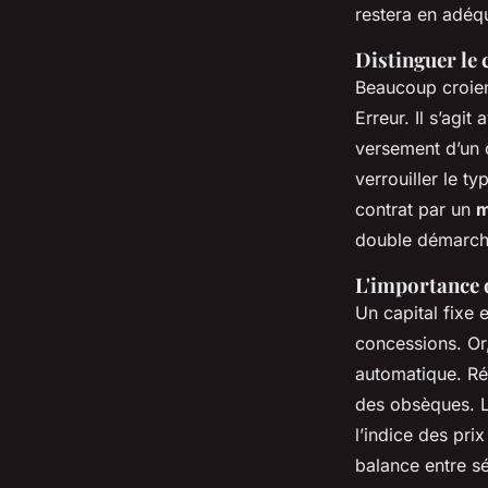
restera en adéqu
Distinguer le 
Beaucoup croien
Erreur. Il s’agi
versement d’un c
verrouiller le t
contrat par un
m
double démarche
L'importance d
Un capital fixe e
concessions. Or,
automatique. Ré
des obsèques. Le
l’indice des pri
balance entre sér