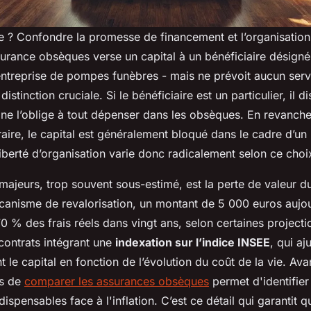
e ? Confondre la promesse de financement et l’organisation 
surance obsèques verse un capital à un bénéficiaire désigné
ntreprise de pompes funèbres - mais ne prévoit aucun servi
 distinction cruciale. Si le bénéficiaire est un particulier, il 
 ne l’oblige à tout dépenser dans les obsèques. En revanche,
raire, le capital est généralement bloqué dans le cadre d’u
liberté d’organisation varie donc radicalement selon ce choi
majeurs, trop souvent sous-estimé, est la perte de valeur du
anisme de revalorisation, un montant de 5 000 euros aujou
0 % des frais réels dans vingt ans, selon certaines projecti
s contrats intégrant une
indexation sur l’indice INSEE
, qui aj
le capital en fonction de l’évolution du coût de la vie. Ava
ps de
comparer les assurances obsèques
permet d'identifier
dispensables face à l'inflation. C’est ce détail qui garantit q