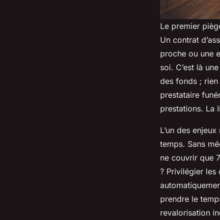
Le premier pièg
Un contrat d’as
proche ou une e
soi. C’est là une
des fonds ; rien
prestataire funé
prestations. La 
L’un des enjeux 
temps. Sans méc
ne couvrir que 7
? Privilégier le
automatiquement 
prendre le tem
revalorisation in