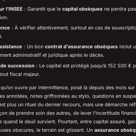
ur l’INSEE
: Garantit que le
capital obsèques
ne perdra pas
tion.
rence
: À vérifier attentivement, surtout en cas de souscripti
é.
ssistance
: Un bon
contrat d'assurance obsèques
inclut 
nt administratif et juridique après le décès.
 de succession
: Le capital est protégé jusqu’à 152 500 € p
tout fiscal majeur.
r qu’on ouvre par intermittence, posé là depuis des mois sur
es annotées, notes griffonnées au stylo, questions en suspe
st plus un rituel du dernier recours, mais une démarche réf
on de prendre soin des autres, de lever l’incertitude financi
e quand le deuil survient. Pourtant, entre capital assuré, gar
auses obscures, le terrain est glissant. Un
assurance obsèq