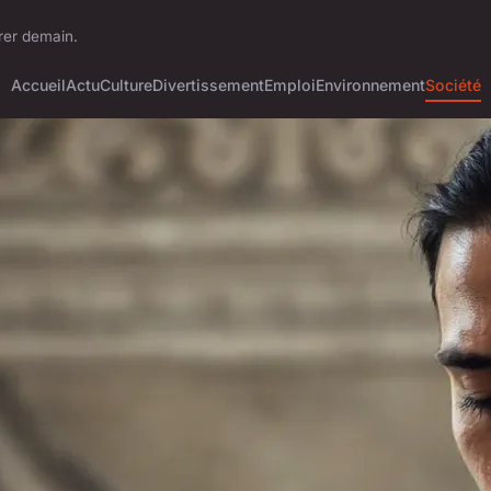
irer demain.
Accueil
Actu
Culture
Divertissement
Emploi
Environnement
Société