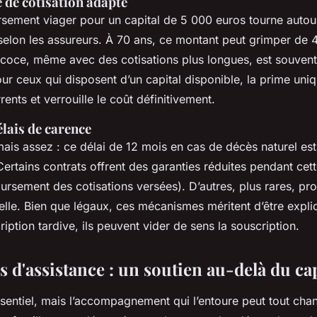
e de cotisation adapté
rsement viager pour un capital de 5 000 euros tourne autou
selon les assureurs. À 70 ans, ce montant peut grimper de 
écoce, même avec des cotisations plus longues, est souvent
r ceux qui disposent d’un capital disponible, la prime uniqu
rents et verrouille le coût définitivement.
élais de carence
mais assez : ce délai de 12 mois en cas de décès naturel es
ertains contrats offrent des garanties réduites pendant cet
rsement des cotisations versées). D’autres, plus rares, pr
elle. Bien que légaux, ces mécanismes méritent d’être expli
iption tardive, ils peuvent vider de sens la souscription.
s d'assistance : un soutien au-delà du cap
ssentiel, mais l’accompagnement qui l’entoure peut tout cha